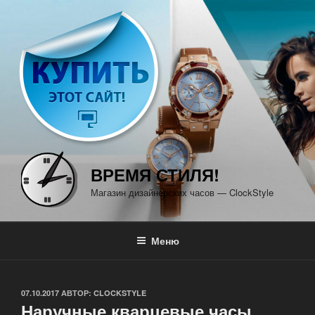
Перейти
к
содержимому
ВРЕМЯ СТИЛЯ!
Магазин дизайнерских часов — ClockStyle
Меню
ОПУБЛИКОВАНО
07.10.2017
АВТОР:
CLOCKSTYLE
Наручные кварцевые часы.