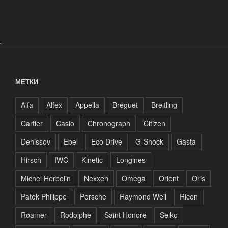
.
МЕТКИ
Alfa
Alfex
Appella
Breguet
Breitling
Cartier
Casio
Chronograph
Citizen
Denissov
Ebel
Eco Drive
G-Shock
Gasta
Hirsch
IWC
Kinetic
Longines
Michel Herbelin
Nexxen
Omega
Orient
Oris
Patek Philippe
Porsche
Raymond Weil
Ricon
Roamer
Rodolphe
Saint Honore
Seiko