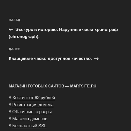
Навигация
Предыдущая
НАЗАД
по
запись:
записям
Экскурс в историю. Наручные часы хронограф
(chronograph).
Следующая
ДАЛЕЕ
запись
Кварцевые часы: доступное качество.
МАГАЗИН ГОТОВЫХ САЙТОВ — MARTSITE.RU
$
Хостинг от 92 рублей
$
Регистрация домена
$
Облачные серверы
$
Магазин доменов
$
Бесплатный SSL