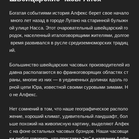
Богатая событиями история Алфекс берет свое начало
много лет назад в городе Лугано на старинной булыжн
ой улице Насса. Этот очаровательный швейцарский го
родок, населенный италоговорящими жителями, долгое
время развивался в русле средиземноморских традиц
ий.
Большинство швейцарских часовых производителей из
давна располагаются во франкоговорящих областях ст
раны, многие из них — в уединенных долинах вдоль го
рной цепи Юра, известной своими суровыми зимами. Н
о не Алфекс.
Нет сомнений в том, что наше географическое располо
жение, хороший климат, удивительный ландшафт, бол
ьше похожий на живописную картину, выделяют Алфек
с на фоне остальных часовых брэндов. Наши часовщи
ки любят говорить, что приставка “ex” в названии Алфе