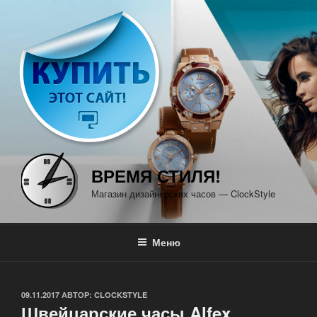
Перейти
к
содержимому
ВРЕМЯ СТИЛЯ!
Магазин дизайнерских часов — ClockStyle
Меню
ОПУБЛИКОВАНО
09.11.2017
АВТОР:
CLOCKSTYLE
Швейцарские часы Alfex