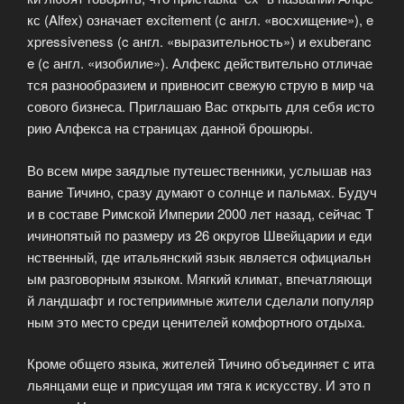
кс (Alfex) означает excitement (c англ. «восхищение»), e
xpressiveness (c англ. «выразительность») и exuberanc
e (c англ. «изобилие»). Алфекс действительно отличае
тся разнообразием и привносит свежую струю в мир ча
сового бизнеса. Приглашаю Вас открыть для себя исто
рию Алфекса на страницах данной брошюры.
Во всем мире заядлые путешественники, услышав наз
вание Тичино, сразу думают о солнце и пальмах. Будуч
и в составе Римской Империи 2000 лет назад, сейчас Т
ичинопятый по размеру из 26 округов Швейцарии и еди
нственный, где итальянский язык является официальн
ым разговорным языком. Мягкий климат, впечатляющи
й ландшафт и гостеприимные жители сделали популяр
ным это место среди ценителей комфортного отдыха.
Кроме общего языка, жителей Тичино объединяет с ита
льянцами еще и присущая им тяга к искусству. И это п