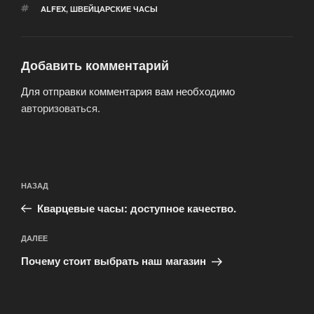
МЕТКИ
ALFEX
,
ШВЕЙЦАРСКИЕ ЧАСЫ
Добавить комментарий
Для отправки комментария вам необходимо
авторизоваться
.
Навигация
Предыдущая
НАЗАД
по
запись:
записям
Кварцевые часы: доступное качество.
Следующая
ДАЛЕЕ
запись
Почему стоит выбрать наш магазин