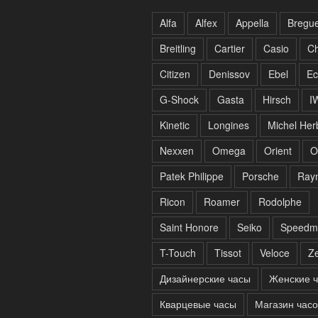
Alfa
Alfex
Appella
Bregue
Breitling
Cartier
Casio
C
Citizen
Denissov
Ebel
Ec
G-Shock
Gasta
Hirsch
I
Kinetic
Longines
Michel Her
Nexxen
Omega
Orient
O
Patek Philippe
Porsche
Ray
Ricon
Roamer
Rodolphe
Saint Honore
Seiko
Speedm
T-Touch
Tissot
Veloce
Ze
Дизайнерские часы
Женские 
Кварцевые часы
Магазин часо