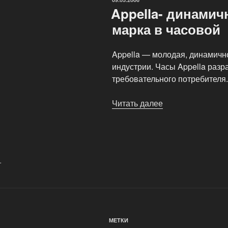
сайт»
Appella- динами
марка в часовой
Appella — молодая, динамичн
индустрии. Часы Appella разр
требовательного потребителя.
Читать далее
«Appella-
динамично
развивающаяся
марка
в
.
часовой»
МЕТКИ