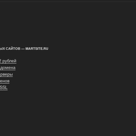
ЫХ САЙТОВ — MARTSITE.RU
2 рублей
 домена
ерверы
енов
 SSL