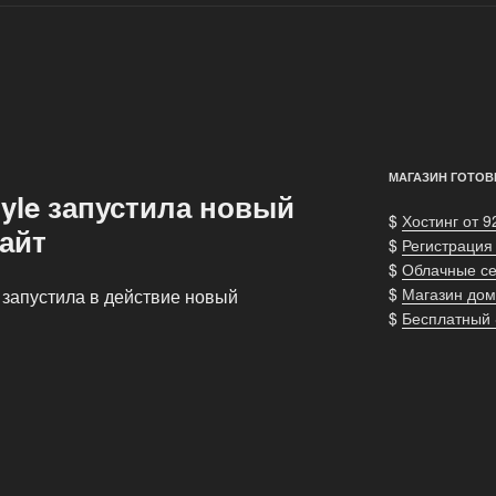
МАГАЗИН ГОТОВ
yle запустила новый
$
Хостинг от 9
айт
$
Регистрация
$
Облачные с
$
Магазин дом
 запустила в действие новый
$
Бесплатный