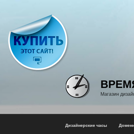
Перейти
к
содержимому
ВРЕМ
Магазин дизай
Дизайнерские часы
Доменн