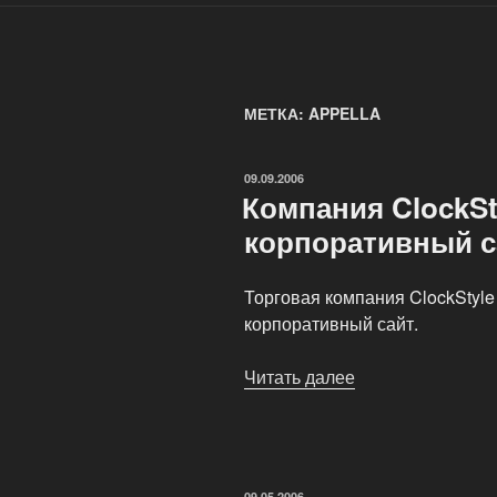
МЕТКА: APPELLA
ОПУБЛИКОВАНО
09.09.2006
Компания ClockSt
корпоративный с
Торговая компания ClockStyle
корпоративный сайт.
Читать далее
«Компания
ClockStyle
запустила
новый
корпоративный
ОПУБЛИКОВАНО
09.05.2006