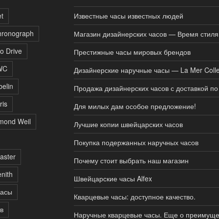
t
Известные часы известных людей
hronograph
Магазин дизайнерских часов — Время стиля
o Drive
Престижные часы мировых брендов
WC
Дизайнерские наручные часы — La Mer Colle
belin
Продажа дизайнерских часов с доставкой по
ris
Для милых дам особое предложение!
mond Weil
Лучшие копии швейцарских часов
Покупка подержанных наручных часов
aster
Почему стоит выбрать наш магазин
nith
Швейцарские часы Alfex
часы
Кварцевые часы: доступное качество.
в
Наручные кварцевые часы. Еще о преимуще