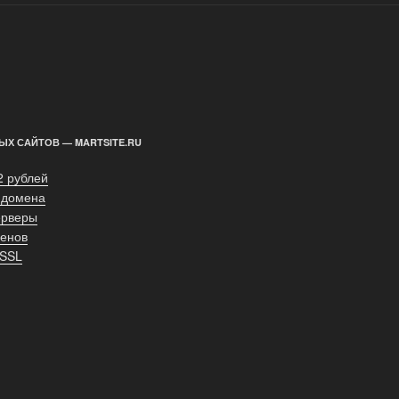
ЫХ САЙТОВ — MARTSITE.RU
2 рублей
 домена
ерверы
енов
 SSL