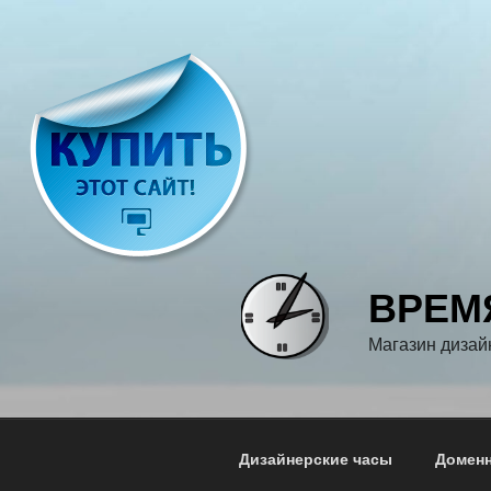
Перейти
к
содержимому
ВРЕМ
Магазин дизай
Дизайнерские часы
Доменн