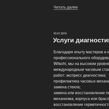
Читать далее
«Московский
часовой
центр
ClockStyle»
ОПУБЛИКОВАНО
03.01.2016
Услуги диагности
Благодаря опыту мастеров и 
профессионального оборудов
Witschi, мы на высоком уровн
международным часовым ста
работ: экспресс диагностика;
профилактика часовых механ
замена стекла;
замена или восстановление п
механизма, корпуса или брасл
восстановление герметичност