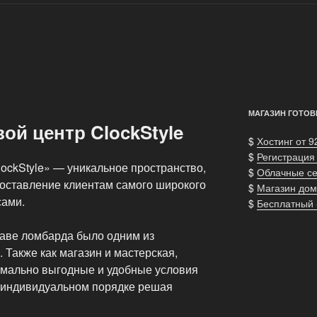
МАГАЗИН ГОТОВ
ой центр ClockStyle
$
Хостинг от 9
$
Регистрация
ockStyle» — уникальное пространство,
$
Облачные с
доставление клиентам самого широкого
$
Магазин дом
сами.
$
Бесплатный
таве ломбарда было одним из
Также как магазин и мастерская,
имально выгодные и удобные условия
в индивидуальном порядке решая