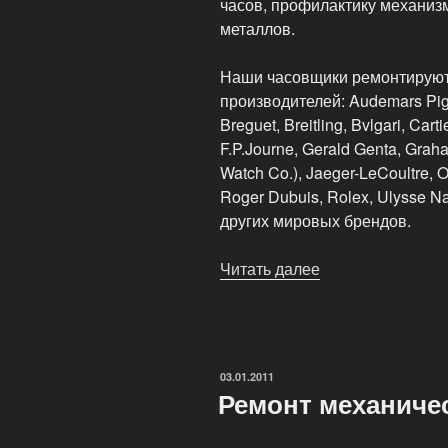
часов, профилактику механиз
металлов.
Наши часовщики ремонтирую
производителей: Audemars Pigu
Breguet, Breitling, Bvlgari, Cart
F.P.Journe, Gerald Genta, Graha
Watch Co.), Jaeger-LeCoultre, O
Roger Dubuis, Rolex, Ulysse Na
других мировых брендов.
Читать далее
«Мастерская
«ClockStyle»»
ОПУБЛИКОВАНО
03.01.2011
Ремонт механиче