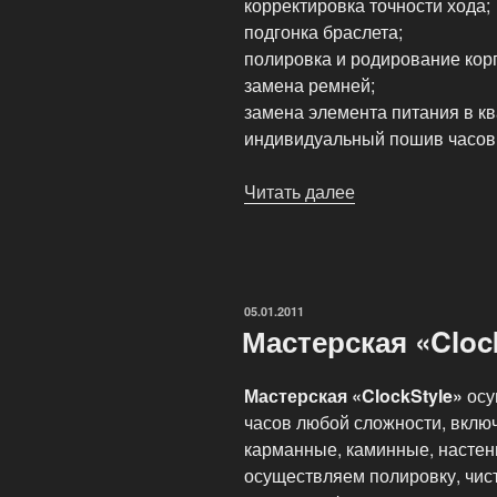
корректировка точности хода;
подгонка браслета;
полировка и родирование корп
замена ремней;
замена элемента питания в кв
индивидуальный пошив часов
Читать далее
«Услуги
диагностики
и
ремонт
часов»
ОПУБЛИКОВАНО
05.01.2011
Мастерская «Cloc
Мастерская «ClockStyle»
осу
часов любой сложности, вклю
карманные, каминные, насте
осуществляем полировку, чист