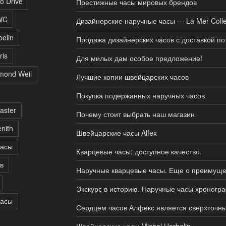
o Drive
Престижные часы мировых брендов
WC
Дизайнерские наручные часы — La Mer Colle
belin
Продажа дизайнерских часов с доставкой по
ris
Для милых дам особое предложение!
mond Weil
Лучшие копии швейцарских часов
Покупка подержанных наручных часов
aster
Почему стоит выбрать наш магазин
nith
Швейцарские часы Alfex
часы
Кварцевые часы: доступное качество.
в
Наручные кварцевые часы. Еще о преимуще
Экскурс в историю. Наручные часы хроногра
часы
Сердцем часов Алфекс является сверхточн
Швейцарские часы Michel Herbelin