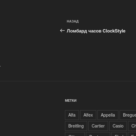
Навигация
Предыдущая
НАЗАД
по
запись:
Ломбард часов ClockStyle
записям
.
МЕТКИ
Alfa
Alfex
Appella
Bregue
Breitling
Cartier
Casio
C