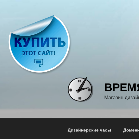
Перейти
к
содержимому
ВРЕМ
Магазин дизай
Дизайнерские часы
Доменн