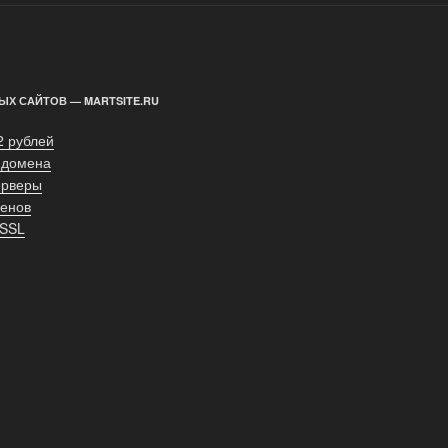
ЫХ САЙТОВ — MARTSITE.RU
2 рублей
 домена
ерверы
енов
 SSL