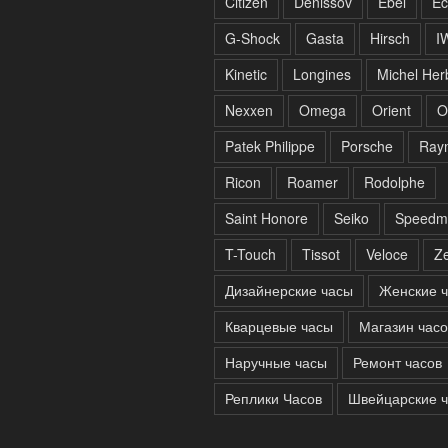
Citizen
Denissov
Ebel
Ec
G-Shock
Gasta
Hirsch
I
Kinetic
Longines
Michel Her
Nexxen
Omega
Orient
O
Patek Philippe
Porsche
Ray
Ricon
Roamer
Rodolphe
Saint Honore
Seiko
Speedm
T-Touch
Tissot
Veloce
Ze
Дизайнерские часы
Женские 
Кварцевые часы
Магазин часо
Наручные часы
Ремонт часов
Реплики Часов
Швейцарские 