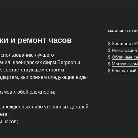
МАГАЗИН ГОТОВ
ки и ремонт часов
$
Хостинг от 9
$
Регистрация
использованию лучшего
$
Облачные с
ания швейцарских фирм Bergeon и
$
Магазин дом
е, соответствующем строгим
$
Бесплатный
ндартам, выполняем следующие виды
измов любой сложности;
оврежденных либо утерянных деталей
ета;
и часов;