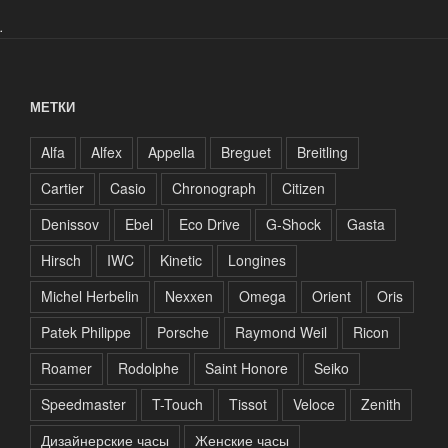
.
МЕТКИ
Alfa
Alfex
Appella
Breguet
Breitling
Cartier
Casio
Chronograph
Citizen
Denissov
Ebel
Eco Drive
G-Shock
Gasta
Hirsch
IWC
Kinetic
Longines
Michel Herbelin
Nexxen
Omega
Orient
Oris
Patek Philippe
Porsche
Raymond Weil
Ricon
Roamer
Rodolphe
Saint Honore
Seiko
Speedmaster
T-Touch
Tissot
Veloce
Zenith
Дизайнерские часы
Женские часы