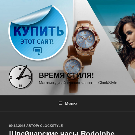
Перейти
к
содержимому
ВРЕМЯ СТИЛЯ!
Магазин дизайнерских часов — ClockStyle
Меню
ОПУБЛИКОВАНО
09.12.2015
АВТОР:
CLOCKSTYLE
Швейцарские часы Rodolphe