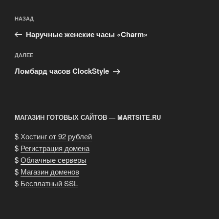
Навигация
Предыдущая
НАЗАД
по
запись:
записям
Наручные женские часы «Charm»
Следующая
ДАЛЕЕ
запись
Ломбард часов ClockStyle
МАГАЗИН ГОТОВЫХ САЙТОВ — MARTSITE.RU
$
Хостинг от 92 рублей
$
Регистрация домена
$
Облачные серверы
$
Магазин доменов
$
Бесплатный SSL