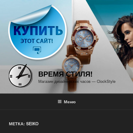
Перейти
к
содержимому
ВРЕМЯ СТИЛЯ!
Магазин дизайнерских часов — ClockStyle
Меню
МЕТКА: SEIKO