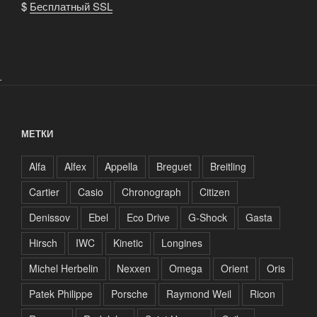
$
Бесплатный SSL
.
МЕТКИ
Alfa
Alfex
Appella
Breguet
Breitling
Cartier
Casio
Chronograph
Citizen
Denissov
Ebel
Eco Drive
G-Shock
Gasta
Hirsch
IWC
Kinetic
Longines
Michel Herbelin
Nexxen
Omega
Orient
Oris
Patek Philippe
Porsche
Raymond Weil
Ricon