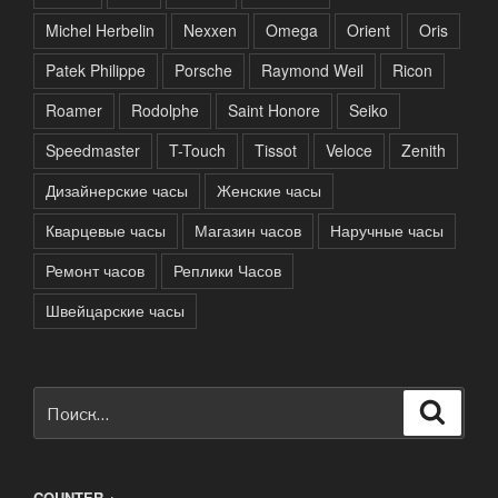
Michel Herbelin
Nexxen
Omega
Orient
Oris
Patek Philippe
Porsche
Raymond Weil
Ricon
Roamer
Rodolphe
Saint Honore
Seiko
Speedmaster
T-Touch
Tissot
Veloce
Zenith
Дизайнерские часы
Женские часы
Кварцевые часы
Магазин часов
Наручные часы
Ремонт часов
Реплики Часов
Швейцарские часы
Искать:
Поиск
COUNTER +