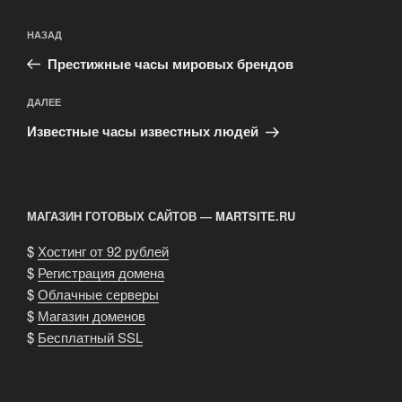
Навигация
Предыдущая
НАЗАД
по
запись:
записям
Престижные часы мировых брендов
Следующая
ДАЛЕЕ
запись
Известные часы известных людей
МАГАЗИН ГОТОВЫХ САЙТОВ — MARTSITE.RU
$
Хостинг от 92 рублей
$
Регистрация домена
$
Облачные серверы
$
Магазин доменов
$
Бесплатный SSL