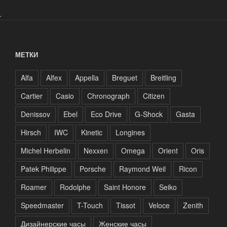
.
МЕТКИ
Alfa
Alfex
Appella
Breguet
Breitling
Cartier
Casio
Chronograph
Citizen
Denissov
Ebel
Eco Drive
G-Shock
Gasta
Hirsch
IWC
Kinetic
Longines
Michel Herbelin
Nexxen
Omega
Orient
Oris
Patek Philippe
Porsche
Raymond Weil
Ricon
Roamer
Rodolphe
Saint Honore
Seiko
Speedmaster
T-Touch
Tissot
Veloce
Zenith
Дизайнерские часы
Женские часы