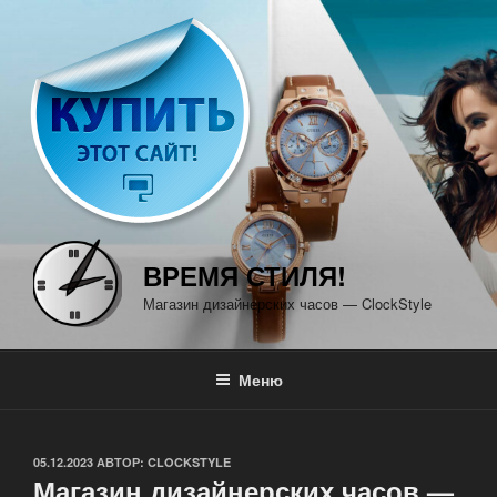
Перейти
к
содержимому
ВРЕМЯ СТИЛЯ!
Магазин дизайнерских часов — ClockStyle
Меню
ОПУБЛИКОВАНО
05.12.2023
АВТОР:
CLOCKSTYLE
Магазин дизайнерских часов —