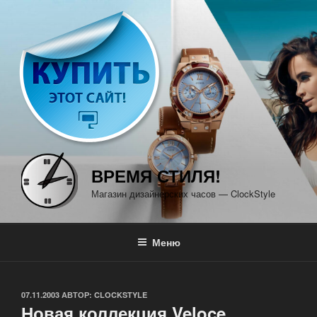
Перейти
к
содержимому
ВРЕМЯ СТИЛЯ!
Магазин дизайнерских часов — ClockStyle
Меню
ОПУБЛИКОВАНО
07.11.2003
АВТОР:
CLOCKSTYLE
Новая коллекция Veloce