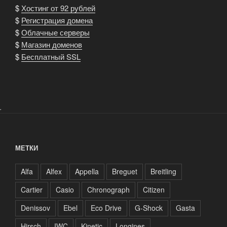
$
Хостинг от 92 рублей
$
Регистрация домена
$
Облачные серверы
$
Магазин доменов
$
Бесплатный SSL
.
МЕТКИ
Alfa
Alfex
Appella
Breguet
Breitling
Cartier
Casio
Chronograph
Citizen
Denissov
Ebel
Eco Drive
G-Shock
Gasta
Hirsch
IWC
Kinetic
Longines