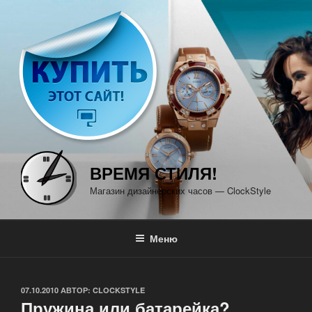
Перейти
к
содержимому
ВРЕМЯ СТИЛЯ!
Магазин дизайнерских часов — ClockStyle
Меню
ОПУБЛИКОВАНО
07.10.2010
АВТОР:
CLOCKSTYLE
Пружина или батарейка?