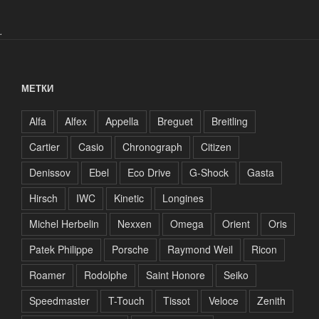
.
МЕТКИ
Alfa
Alfex
Appella
Breguet
Breitling
Cartier
Casio
Chronograph
Citizen
Denissov
Ebel
Eco Drive
G-Shock
Gasta
Hirsch
IWC
Kinetic
Longines
Michel Herbelin
Nexxen
Omega
Orient
Oris
Patek Philippe
Porsche
Raymond Weil
Ricon
Roamer
Rodolphe
Saint Honore
Seiko
Speedmaster
T-Touch
Tissot
Veloce
Zenith