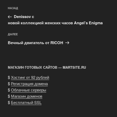
Навигация
Предыдущая
НАЗАД
по
запись:
записям
Denissov с
новой коллекцией женских часов Angel’s Enigma
Следующая
ДАЛЕЕ
запись
Вечный двигатель от RICOH
МАГАЗИН ГОТОВЫХ САЙТОВ — MARTSITE.RU
$
Хостинг от 92 рублей
$
Регистрация домена
$
Облачные серверы
$
Магазин доменов
$
Бесплатный SSL