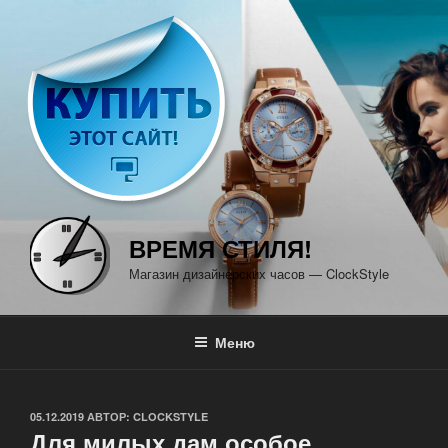
Перейти
к
содержимому
ВРЕМЯ СТИЛЯ!
Магазин дизайнерских часов — ClockStyle
Меню
ОПУБЛИКОВАНО
05.12.2019
АВТОР:
CLOCKSTYLE
Для милых дам особое