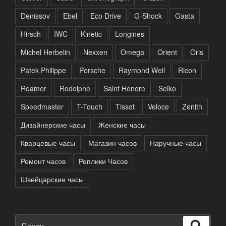
Denissov
Ebel
Eco Drive
G-Shock
Gasta
Hirsch
IWC
Kinetic
Longines
Michel Herbelin
Nexxen
Omega
Orient
Oris
Patek Philippe
Porsche
Raymond Weil
Ricon
Roamer
Rodolphe
Saint Honore
Seiko
Speedmaster
T-Touch
Tissot
Veloce
Zenith
Дизайнерские часы
Женские часы
Кварцевые часы
Магазин часов
Наручные часы
Ремонт часов
Реплики Часов
Швейцарские часы
Искать:
Поиск