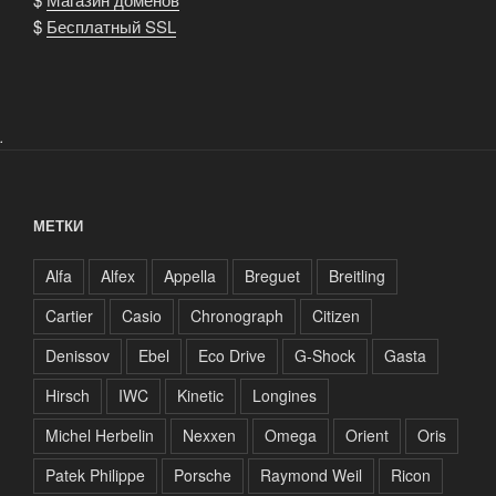
$
Бесплатный SSL
.
МЕТКИ
Alfa
Alfex
Appella
Breguet
Breitling
Cartier
Casio
Chronograph
Citizen
Denissov
Ebel
Eco Drive
G-Shock
Gasta
Hirsch
IWC
Kinetic
Longines
Michel Herbelin
Nexxen
Omega
Orient
Oris
Patek Philippe
Porsche
Raymond Weil
Ricon