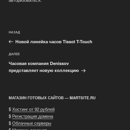
Навигация
Предыдущая
НАЗАД
по
запись:
записям
Новой линейка часов Tissot T-Touch
Следующая
ДАЛЕЕ
запись
Часовая компания Denissov
представляет новую коллекцию
МАГАЗИН ГОТОВЫХ САЙТОВ — MARTSITE.RU
$
Хостинг от 92 рублей
$
Регистрация домена
$
Облачные серверы
$
Магазин доменов