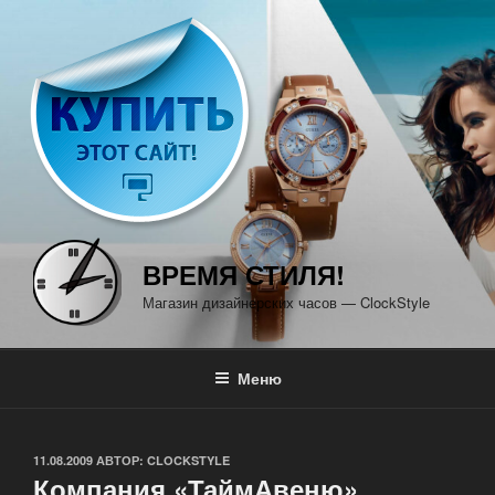
Перейти
к
содержимому
ВРЕМЯ СТИЛЯ!
Магазин дизайнерских часов — ClockStyle
Меню
ОПУБЛИКОВАНО
11.08.2009
АВТОР:
CLOCKSTYLE
Компания «ТаймАвеню»