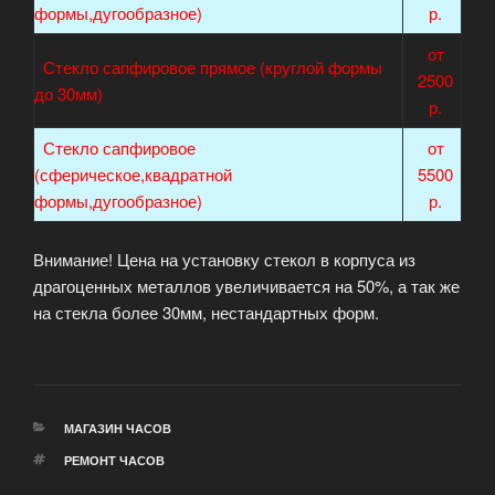
формы,дугообразное)
р.
от
Стекло сапфировое прямое (круглой формы
2500
до 30мм)
р.
Стекло сапфировое
от
(сферическое,квадратной
5500
формы,дугообразное)
р.
Внимание! Цена на установку стекол в корпуса из
драгоценных металлов увеличивается на 50%, а так же
на стекла более 30мм, нестандартных форм.
РУБРИКИ
МАГАЗИН ЧАСОВ
МЕТКИ
РЕМОНТ ЧАСОВ