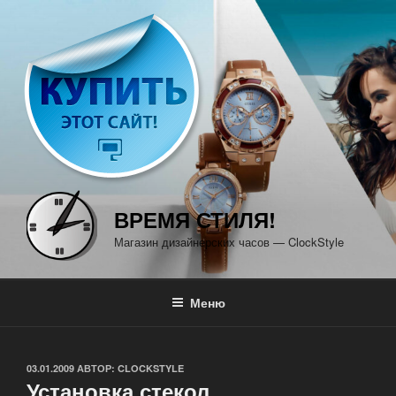
Перейти
к
содержимому
ВРЕМЯ СТИЛЯ!
Магазин дизайнерских часов — ClockStyle
Меню
ОПУБЛИКОВАНО
03.01.2009
АВТОР:
CLOCKSTYLE
Установка стекол