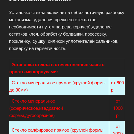
Установка стекла включает в себя:частичную разборку
механизма, удаления прежнего стекла (по
необходимости путем нагрева корпуса),удаление
остатков клея, обработку болванки, прессовку,
проклейку, сушку, силикон уплотнителей сальников,
проверку на герметичность.
Установка стекла в отечественные часы с
простыми корпусами:
Стекло минеральное прямое (круглой формы
от 800
до 30мм)
р.
Стекло минеральное
от
(сферическое,квадратной
1000
формы,дугообразное)
р.
от
Стекло сапфировое прямое (круглой формы
2000