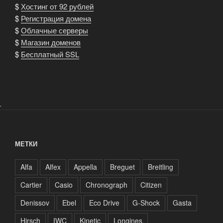
$
Хостинг от 92 рублей
$
Регистрация домена
$
Облачные серверы
$
Магазин доменов
$
Бесплатный SSL
.
МЕТКИ
Alfa
Alfex
Appella
Breguet
Breitling
Cartier
Casio
Chronograph
Citizen
Denissov
Ebel
Eco Drive
G-Shock
Gasta
Hirsch
IWC
Kinetic
Longines