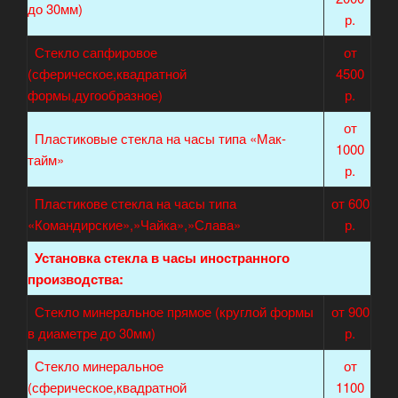
до 30мм)
р.
Стекло сапфировое
от
(сферическое,квадратной
4500
формы,дугообразное)
р.
от
Пластиковые стекла на часы типа «Мак-
1000
тайм»
р.
Пластикове стекла на часы типа
от 600
«Командирские»,»Чайка»,»Слава»
р.
Установка стекла в часы иностранного
производства:
Стекло минеральное прямое (круглой формы
от 900
в диаметре до 30мм)
р.
Стекло минеральное
от
(сферическое,квадратной
1100